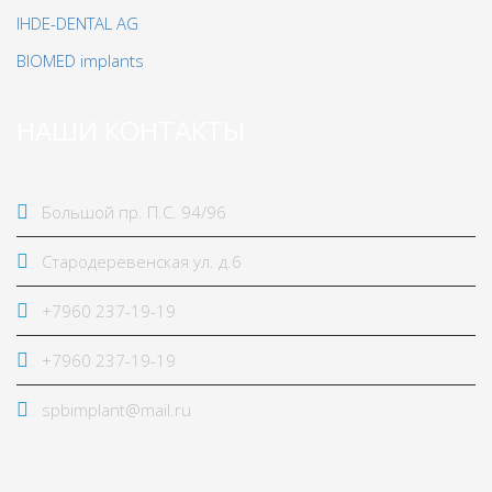
IHDE-DENTAL AG
BIOMED implants
НАШИ КОНТАКТЫ
Большой пр. П.С. 94/96
Стародеревенская ул. д.6
+7960 237-19-19
+7960 237-19-19
spbimplant@mail.ru